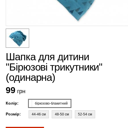
Шапка для дитини
"Бірюзові трикутники"
(одинарна)
99
грн
Колір:
бірюзово-блакитний
Розмір:
44-46 см
48-50 см
52-54 см