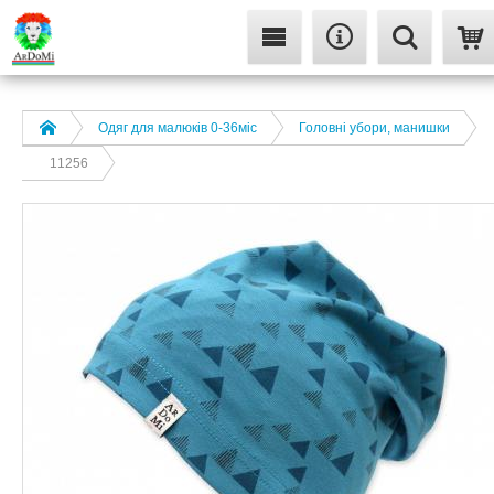
Одяг для малюків 0-36міс
Головні убори, манишки
11256