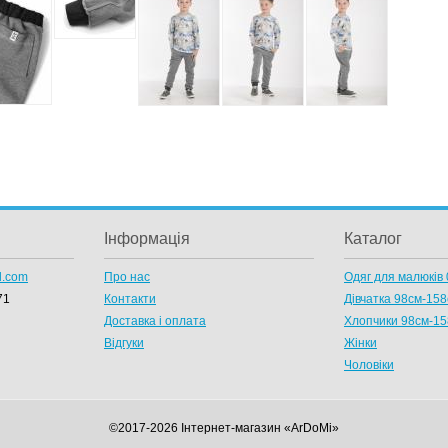
Інформація
Каталог
l.com
Про нас
Одяг для малюків 
71
Контакти
Дівчатка 98cм-15
Доставка і оплата
Хлопчики 98см-1
Відгуки
Жінки
Чоловіки
©2017-2026 Інтернет-магазин «ArDoMi»