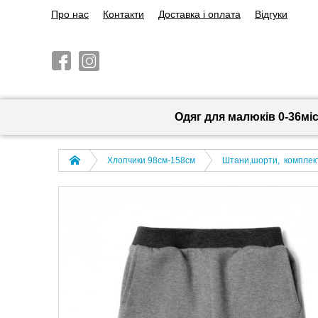
Про нас
Контакти
Доставка і оплата
Відгуки
Одяг для малюків 0-36мі
Хлопчики 98см-158см
Штани,шорти, комплек