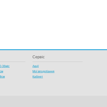
Сервіс
0-36міс
Акції
8см
Мої вподобання
58см
Кабінет