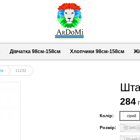
с
Дівчатка 98cм-158см
Хлопчики 98см-158см
Жі
ти
11232
Штан
284
г
Колір:
сірий
Розмір:
98-104 с
140-146 