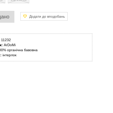
дано
11232
к:
ArDoMi
00% органічна бавовна
л:
інтерлок