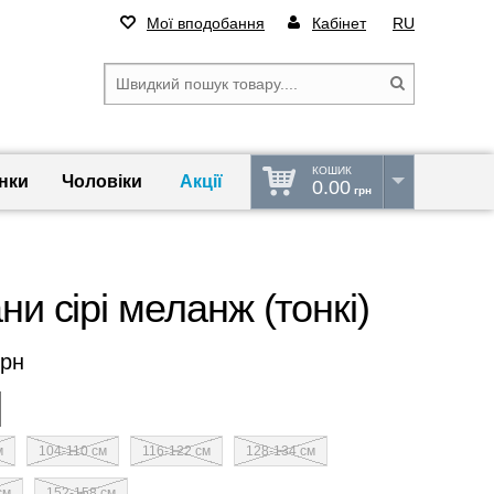
Мої вподобання
Кабінет
RU
КОШИК
нки
Чоловіки
Акції
0.00
грн
и сірі меланж (тонкі)
рн
м
104-110 см
116-122 см
128-134 см
см
152-158 см