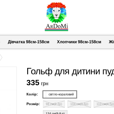
с
Дівчатка 98cм-158см
Хлопчики 98см-158см
Жі
Гольф для дитини пуд
335
грн
Колір:
світло-кораловий
Розмір:
98 см(2-3р)
104 см(3-4р)
110 см(4-5р
134 см(8-9 р)