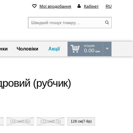
Мої вподобання
Кабінет
RU
КОШИК
нки
Чоловіки
Акції
0.00
грн
ровий (рубчик)
)
116 см(5-6р)
122 см(6-7р)
128 см(7-8р)