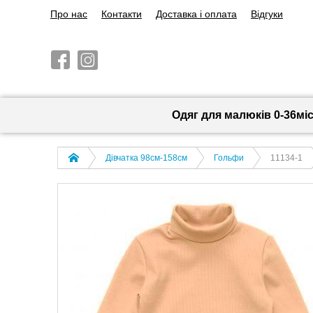
Про нас
Контакти
Доставка і оплата
Відгуки
Одяг для малюків 0-36мі
Дівчатка 98cм-158см
Гольфи
11134-1