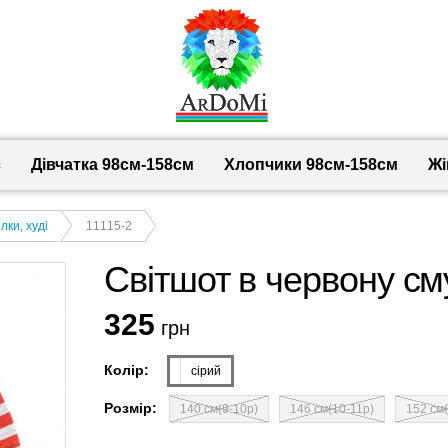
с
Дівчатка 98cм-158см
Хлопчики 98см-158см
Жі
лки, худі
11115-2
Світшот в червону см
325
грн
Колір:
сірий
Розмір:
140 см(9-10р)
146 см(10-11р)
152 см(