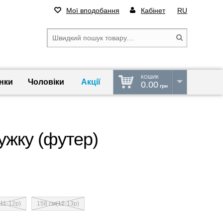
Мої вподобання
Кабінет
RU
КОШИК
нки
Чоловіки
Акції
0.00
грн
ужку (футер)
11-12р)
158 см(12-13р)