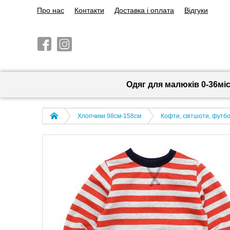
Про нас
Контакти
Доставка і оплата
Відгуки
Одяг для малюків 0-36мі
Хлопчики 98см-158см
Кофти, світшоти, футбо