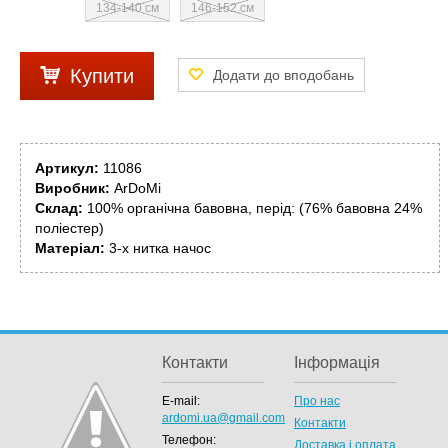
134-140 см
146-152 см
Купити
Артикул:
11086
Виробник:
ArDoMi
Склад:
100% органічна бавовна, перід: (76% бавовна 24%
поліестер)
Матеріал:
3-х нитка начос
Контакти
Інформація
E-mail:
Про нас
ardomi.ua@gmail.com
Контакти
Телефон:
Доставка і оплата