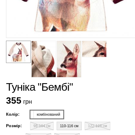
Туніка "Бембі"
355
грн
Колір:
комбінований
Розмір:
98-104 см
110-116 см
122-128 см