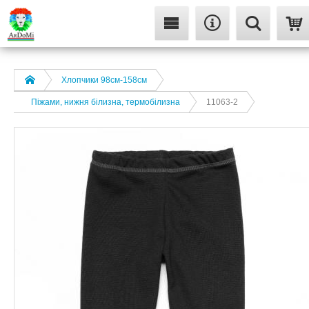
Хлопчики 98см-158см
Піжами, нижня білизна, термобілизна
11063-2