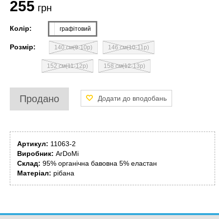
255
грн
Колір:
графітовий
Розмір:
140 см(9-10р)
146 см(10-11р)
152 см(11-12р)
158 см(12-13р)
Продано
Артикул:
11063-2
Виробник:
ArDoMi
Склад:
95% органічна бавовна 5% еластан
Матеріал:
рібана