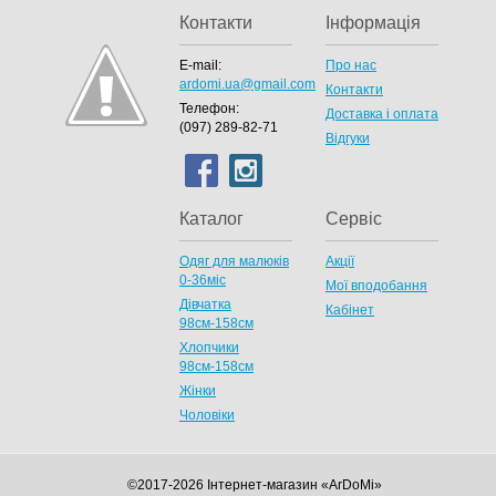
Контакти
Інформація
E-mail:
Про нас
ardomi.ua@gmail.com
Контакти
Телефон:
Доставка і оплата
(097) 289-82-71
Відгуки
Каталог
Сервіс
Одяг для малюків
Акції
0-36міс
Мої вподобання
Дівчатка
Кабінет
98cм-158см
Хлопчики
98см-158см
Жінки
Чоловіки
©2017-2026 Інтернет-магазин «ArDoMi»