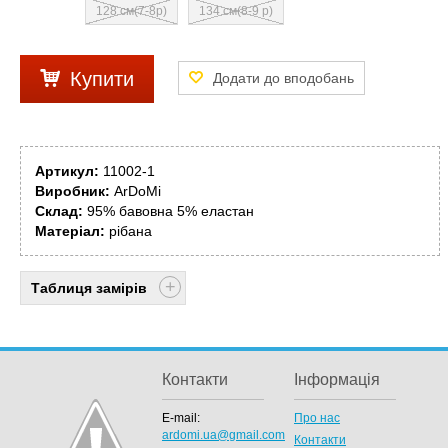
128 см(7-8р)
134 см(8-9 р)
Купити
Артикул:
11002-1
Виробник:
ArDoMi
Склад:
95% бавовна 5% еластан
Матеріал:
рібана
Таблиця замірів
Контакти
Інформація
E-mail:
Про нас
ardomi.ua@gmail.com
Контакти