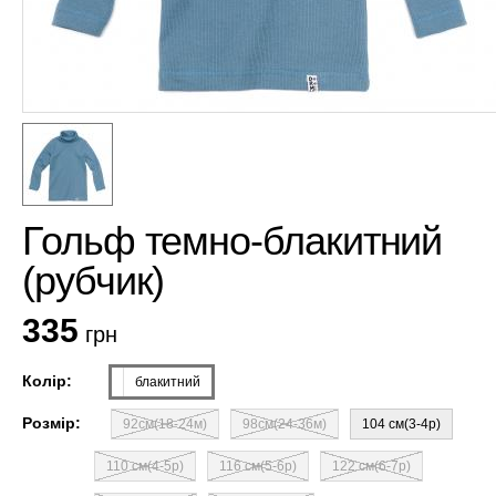
Гольф темно-блакитний
(рубчик)
335
грн
Колір:
блакитний
Розмір:
92см(18-24м)
98см(24-36м)
104 см(3-4р)
110 см(4-5р)
116 см(5-6р)
122 см(6-7р)