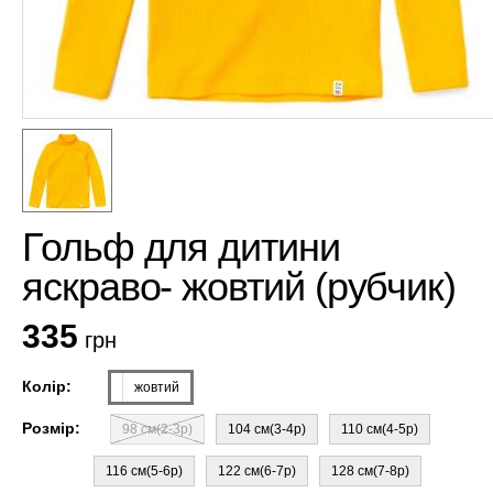
Гольф для дитини
яскраво- жовтий (рубчик)
335
грн
Колір:
жовтий
Розмір:
98 см(2-3р)
104 см(3-4р)
110 см(4-5р)
116 см(5-6р)
122 см(6-7р)
128 см(7-8р)