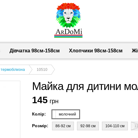
с
Дівчатка 98cм-158см
Хлопчики 98см-158см
Жі
, термобілизна
10510
Майка для дитини мо
145
грн
Колір:
молочний
Розмір:
86-92 см
92-98 см
104-110 см
1