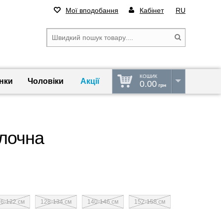
Мої вподобання
Кабінет
RU
КОШИК
нки
Чоловіки
Акції
0.00
грн
лочна
16-122 см
128-134 см
140-146 см
152-158 см