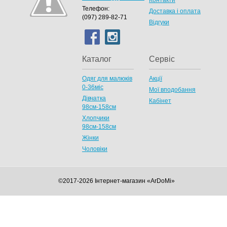
Контакти
Телефон:
Доставка і оплата
(097) 289-82-71
Відгуки
Каталог
Сервіс
Одяг для малюків
Акції
0-36міс
Мої вподобання
Дівчатка
Кабінет
98cм-158см
Хлопчики
98см-158см
Жінки
Чоловіки
©2017-2026 Інтернет-магазин «ArDoMi»