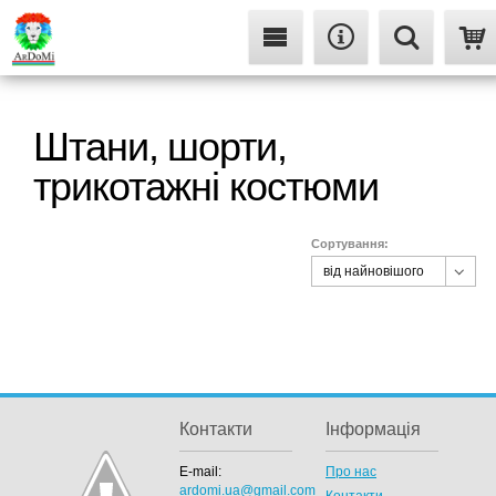
Штани, шорти,
трикотажні костюми
Сортування:
від найновішого
від найновішого
від найдешевшого
від найдорожчого
Контакти
Інформація
E-mail:
Про нас
ardomi.ua@gmail.com