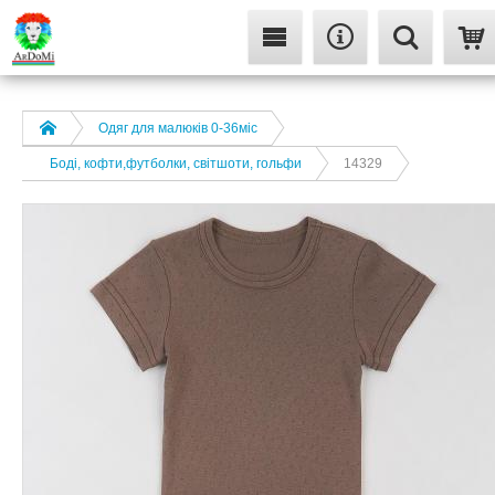
Одяг для малюків 0-36міс
Боді, кофти,футболки, світшоти, гольфи
14329