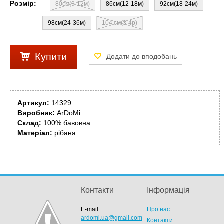
Розмір:
80см(9-12м)
86см(12-18м)
92см(18-24м)
98см(24-36м)
104 см(3-4р)
Купити
Артикул:
14329
Виробник:
ArDoMi
Склад:
100% бавовна
Матеріал:
рібана
Контакти
Інформація
E-mail:
Про нас
ardomi.ua@gmail.com
Контакти