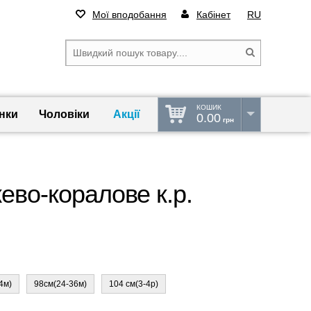
Мої вподобання
Кабінет
RU
КОШИК
нки
Чоловіки
Акції
0.00
грн
ево-коралове к.р.
4м)
98см(24-36м)
104 см(3-4р)