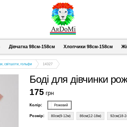
с
Дівчатка 98cм-158см
Хлопчики 98см-158см
Жі
и, світшоти, гольфи
14327
Боді для дівчинки рож
175
грн
Колір:
Рожевий
Розмір:
80см(9-12м)
86см(12-18м)
92см(18-2