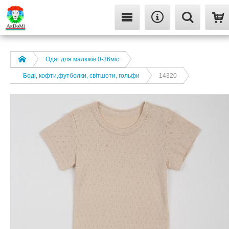
Одяг для малюків 0-36міс
Боді, кофти,футболки, світшоти, гольфи
14320