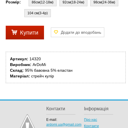
Розмір:
86см(12-18м)
92см(18-24м)
98см(24-36м)
104 см(3-4р)
Купити
Артикул:
14320
Виробник:
ArDoMi
Склад:
95% бавовна 5% еластан
Матеріал:
стрейч кулір
Контакти
Інформація
E-mail:
Про нас
ardomi.ua@gmail.com
Контакти