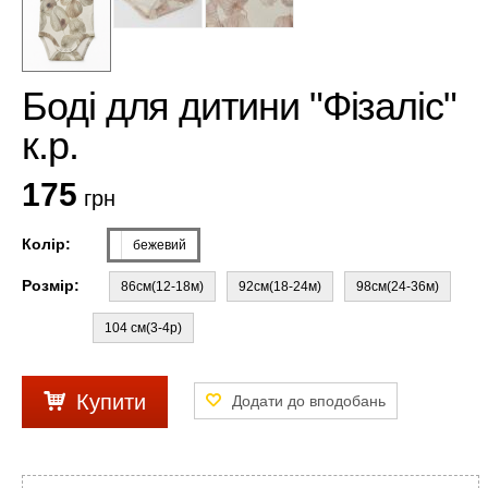
Боді для дитини "Фізаліс"
к.р.
175
грн
Колір:
бежевий
Розмір:
86см(12-18м)
92см(18-24м)
98см(24-36м)
104 см(3-4р)
Купити