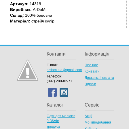
Артикул:
14319
Виробник:
ArDoMi
Склад:
100% бавовна
Матеріал:
стрейч кулір
Контакти
Інформація
E-mail:
Про нас
ardomi.ua@gmail.com
Контакти
Телефон:
Доставка і оплата
(097) 289-82-71
Відгуки
Каталог
Сервіс
Одяг для малюків
Акції
0-36міс
Мої вподобання
Дівчатка
Кабінет